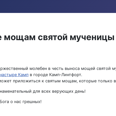
ие мощам cвятой мученицы
оржественный молебен в честь выноса мощей святой му
настыре Камп
в городе Камп-Линтфорт.
ожет приложиться к святым мощам, которые только в 
знаменательный для всех верующих день!
Бога о нас грешных!