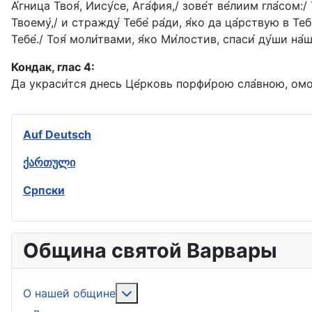
А́гница Твоя́, Иису́се, Ага́фия,/ зове́т ве́лиим гла́со
Твоему́,/ и стражду́ Тебе́ ра́ди, я́ко да ца́рствую в Т
Тебе́./ Тоя́ моли́твами, я́ко Ми́лостив, спаси́ ду́ши на́ш
Кондак, глас 4:
Да украси́тся днесь Це́рковь порфи́рою сла́вною, омоч
Auf Deutsch
ქართული
Српски
Община святой Варвары
Подробнее: О нашей общине
О нашей общине