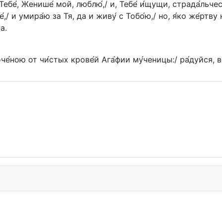
м:/ Тебе́, Женише́ мой, люблю́,/ и, Тебе́ и́щущи, страда́л
ебе́,/ и умира́ю за Тя, да и живу́ с Тобо́ю,/ но, я́ко же́
а.
е́ною от чи́стых крове́й Ага́фии му́ченицы:/ ра́дуйся, в