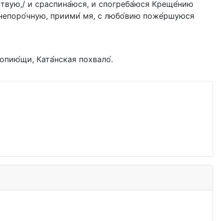
ьчествую,/ и сраспина́юся, и спогреба́юся Креще́нию
ртву непоро́чную, приими́ мя, с любо́вию поже́ршуюся
опию́щи, Ката́нская похвало́.