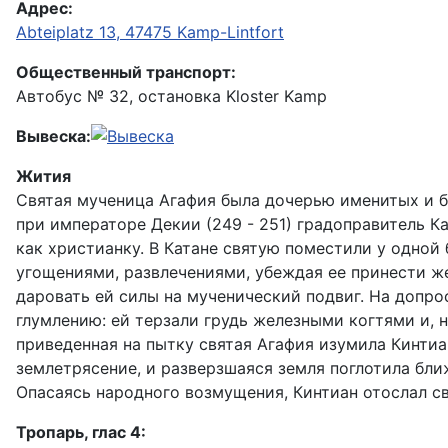
Адрес:
Abteiplatz 13, 47475 Kamp-Lintfort
Общественный транспорт:
Автобус № 32, остановка Kloster Kamp
Вывеска:
Жития
Святая мученица Агафия была дочерью именитых и б
при императоре Декии (249 - 251) градоправитель Ка
как христианку. В Катане святую поместили у одной
угощениями, развлечениями, убеждая ее принести же
даровать ей силы на мученический подвиг. На допро
глумлению: ей терзали грудь железными когтями и, н
приведенная на пытку святая Агафия изумила Кинтиан
землетрясение, и разверзшаяся земля поглотила бли
Опасаясь народного возмущения, Кинтиан отослал св
Тропарь, глас 4: