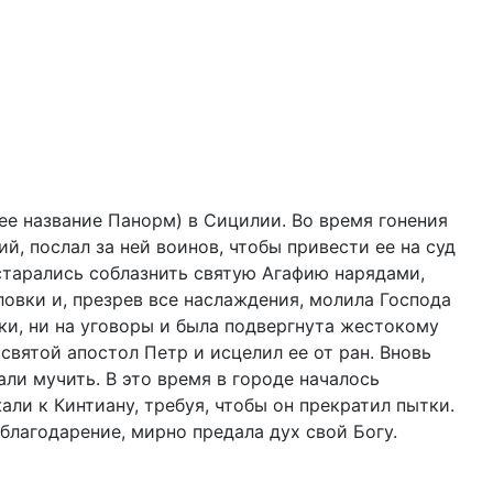
е название Панорм) в Сицилии. Во время гонения
й, послал за ней воинов, чтобы привести ее на суд
старались соблазнить святую Агафию нарядами,
ловки и, презрев все наслаждения, молила Господа
ски, ни на уговоры и была подвергнута жестокому
святой апостол Петр и исцелил ее от ран. Вновь
али мучить. В это время в городе началось
ли к Кинтиану, требуя, чтобы он прекратил пытки.
благодарение, мирно предала дух свой Богу.