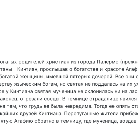
огатых родителей христиан из города Палермо (прежне
таны - Кинтиан, прослышав о богатстве и красоте Агафи
 богатой женщины, имевшей пятерых дочерей. Все они 
ртву языческим богам, но святая не поддалась на их у
се у Кинтиана святая мученица не склонилась ни на ла
аконец, отрезали сосцы. В темнице страдалице явился 
а тем, что грудь ее была невредима. Тогда ее опять ст
жайших друзей Кинтиана. Перепуганные жители прибежа
ятую Агафию обратно в темницу, где мученица, воздав 