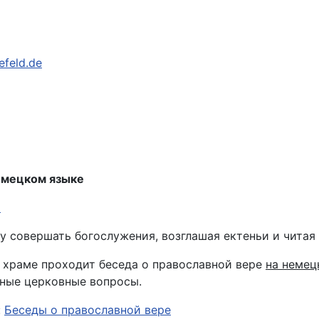
efeld.de
емецком языке
й
 совершать богослужения, возглашая ектеньи и читая 
 храме проходит беседа о православной вере
на немец
чные церковные вопросы.
:
Беседы о православной вере