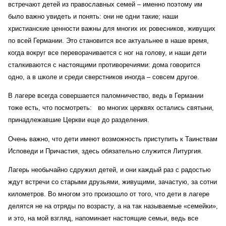
встречают детей из православных семей – именно поэтому им
было важно увидеть и понять: они не одни такие; наши
христианские ценности важны для многих их ровесников, живущих
по всей Германии. Это становится все актуальнее в наше время,
когда вокруг все переворачивается с ног на голову, и наши дети
сталкиваются с настоящими противоречиями: дома говорится
одно, а в школе и среди сверстников
иногда – совсем другое.
В лагере всегда совершается паломничество, ведь в Германии
тоже есть, что посмотреть:
во многих церквях остались святыни,
принадлежавшие Церкви еще до разделения.
Очень важно, что дети имеют возможность приступить к Таинствам
Исповеди и Причастия, здесь обязательно служится Литургия.
Лагерь необычайно сдружил детей, и они каждый раз с радостью
ждут встречи со старыми друзьями, живущими, зачастую,
за сотни
километров. Во многом это произошло от того, что дети в лагере
делятся не на отряды по возрасту, а
на так называемые «семейки»,
и это, на мой взгляд, напоминает настоящие семьи, ведь все