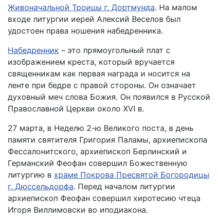
Живоначальной Троицы г. Дортмунда
. На малом
входе литургии иерей Алексий Веселов был
удостоен права ношения набедренника.
Набедренник
– это прямоугольный плат с
изображением креста, который вручается
священникам как первая награда и носится на
ленте при бедре с правой стороны. Он означает
духовный меч слова Божия. Он появился в Русской
Православной Церкви около XVI в.
27 марта, в Неделю 2-ю Великого поста, в день
памяти святителя Григория Паламы, архиепископа
Фессалонитского, архиепископ Берлинский и
Германский Феофан совершил Божественную
литургию в
храме Покрова Пресвятой Богородицы
г. Дюссельдорфа
. Перед началом литургии
архиепископ Феофан совершил хиротесию чтеца
Игоря Виллимовски во иподиакона.