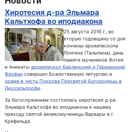
Новости
Хиротесия д-ра Эльмара
Кальтхофа во иподиакона
25 августа 2016 г., во
вторую годовщину со дня
кончины архиепископа
Лонгина (Талыпина), день
памяти мучеников Фотия
и Аникиты
архиепископ Берлинский и Германский
Феофан
совершил Божественную литургию в
храме в честь Покрова Пресвятой Богородицы в
Дюссельдорфе
.
За богослужением состоялась хиротесия д-ра
Эльмара Кальтхофа во иподиакона к нашему
приходу святой великомученицы Варвары в г.
Крефельде.