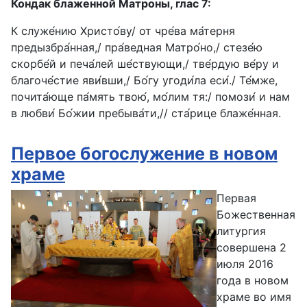
Кондак блаженной Матроны, глас 7:
К служе́нию Христо́ву/ от чре́ва ма́терня
предызбра́нная,/ пра́ведная Матро́но,/ стезе́ю
скорбе́й и печа́лей ше́ствующи,/ тве́рдую ве́ру и
благоче́стие яви́вши,/ Бо́гу угоди́ла еси́./ Те́мже,
почита́юще па́мять твою́, мо́лим тя:/ помози́ и нам
в любви́ Бо́жии пребыва́ти,// ста́рице блаже́нная.
Первое богослужение в новом
храме
Первая
Божественная
литургия
совершена 2
июля 2016
года в новом
храме во имя