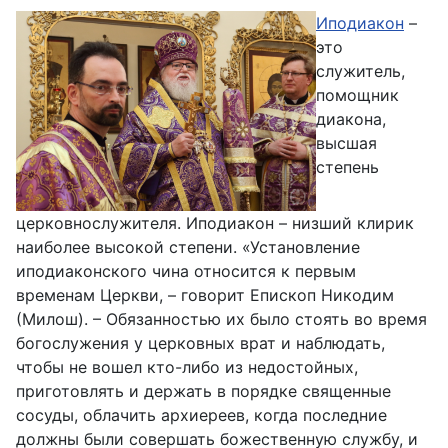
Иподиакон
–
это
служитель,
помощник
диакона,
высшая
степень
церковнослужителя. Иподиакон – низший клирик
наиболее высокой степени. «Установление
иподиаконского чина относится к первым
временам Церкви, – говорит Епископ Никодим
(Милош). – Обязанностью их было стоять во время
богослужения у церковных врат и наблюдать,
чтобы не вошел кто-либо из недостойных,
приготовлять и держать в порядке священные
сосуды, облачить архиереев, когда последние
должны были совершать божественную службу, и