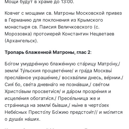
Мощи будут в храме до 13:00.
Ковчег с мощами св. Матроны Московской привез
в Германию для поклонения из Крымского
монастыря св. Паисия Величковского (с.
Морозовка) протоиерей Константин Нецветаев
(Архангельск).
Тропарь блаженной Матроны, глас 2
:
Бо́гом умудре́нную блаже́нную ста́рицу Матро́ну,/
земли́ Ту́льския процвете́ние/ и гра́да Москвы́
пресла́вное украше́ние,/ восхва́лим днесь, ве́рнии./
Сия́ бо, све́та дневна́го не позна́вши,/ све́том
Христо́вым просвети́ся/ и да́ром прозре́ния и
исцеле́ния обогати́ся./ Пресе́льница же и
стра́нница на земли́ бы́вши,/ ны́не в черто́зех
Небе́сных Престо́лу Бо́жию предстои́т// и мо́лится
о душа́х на́ших.