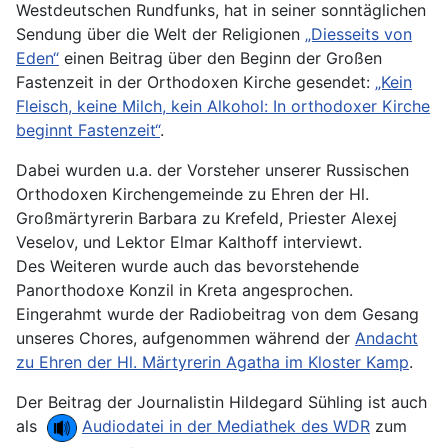
Westdeutschen Rundfunks, hat in seiner sonntäglichen
Sendung über die Welt der Religionen
„Diesseits von
Eden“
einen Beitrag über den Beginn der Großen
Fastenzeit in der Orthodoxen Kirche gesendet:
„Kein
Fleisch, keine Milch, kein Alkohol: In orthodoxer Kirche
beginnt Fastenzeit“
.
Dabei wurden u.a. der Vorsteher unserer Russischen
Orthodoxen Kirchengemeinde zu Ehren der Hl.
Großmärtyrerin Barbara zu Krefeld, Priester Alexej
Veselov, und Lektor Elmar Kalthoff interviewt.
Des Weiteren wurde auch das bevorstehende
Panorthodoxe Konzil in Kreta angesprochen.
Eingerahmt wurde der Radiobeitrag von dem Gesang
unseres Chores, aufgenommen während der
Andacht
zu Ehren der Hl. Märtyrerin Agatha im Kloster Kamp
.
Der Beitrag der Journalistin Hildegard Sühling ist auch
als
Audiodatei in der Mediathek des WDR
zum