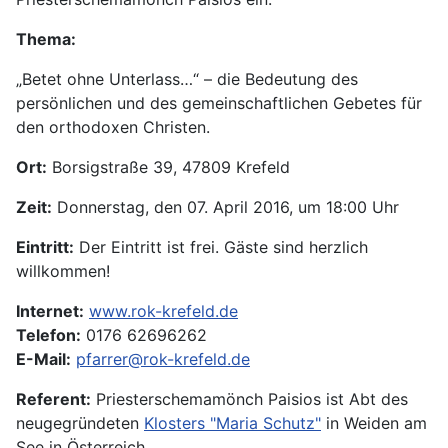
Thema:
„Betet ohne Unterlass…“ – die Bedeutung des
persönlichen und des gemeinschaftlichen Gebetes für
den orthodoxen Christen.
Ort:
Borsigstraße 39, 47809 Krefeld
Zeit:
Donnerstag, den 07. April 2016, um 18:00 Uhr
Eintritt:
Der Eintritt ist frei. Gäste sind herzlich
willkommen!
Internet:
www.rok-krefeld.de
Telefon:
0176 62696262
E-Mail:
pfarrer@rok-krefeld.de
Referent:
Priesterschemamönch Paisios ist Abt des
neugegründeten
Klosters "Maria Schutz"
in Weiden am
See in Österreich.