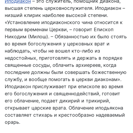
Иподиакон
– это служитель, помощник диакона,
высшая степень церковнослужителя. Иподиакон –
низший клирик наиболее высокой степени.
«Установление иподиаконского чина относится к
первым временам Церкви, – говорит Епископ
Никодим (Милош). – Обязанностью их было стоять
во время богослужения у церковных врат и
наблюдать, чтобы не вошел кто-либо из
недостойных, приготовлять и держать в порядке
священные сосуды, облачить архиереев, когда
последние должны были совершать божественную
службу, и вообще помогать в церкви диаконам».
Иподиакон прислуживает при епископе во время
его богослужения и священнодействий, готовит
его облачение, подает дикирий и трикирий,
открывает царские врата. Облачение иподьякона
составляет стихарь и крестообразно надеваемый
орарь.