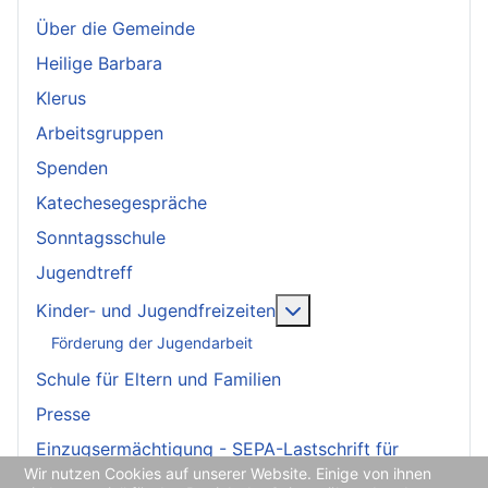
Über die Gemeinde
Heilige Barbara
Klerus
Arbeitsgruppen
Spenden
Katechesegespräche
Sonntagsschule
Jugendtreff
Weitere Informationen:
Kinder- und Jugendfreizeiten
Förderung der Jugendarbeit
Schule für Eltern und Familien
Presse
Einzugsermächtigung - SEPA-Lastschrift für
Wir nutzen Cookies auf unserer Website. Einige von ihnen
Spenden