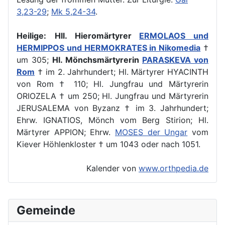
3,23-29
;
Mk 5,24-34
.
Heilige:
Hll. Hieromärtyrer
ERMOLAOS und
HERMIPPOS und HERMOKRATES in Nikomedia
†
um 305;
Hl. Mönchsmärtyrerin
PARASKEVA von
Rom
† im 2. Jahrhundert; Hl. Märtyrer HYACINTH
von Rom † 110; Hl. Jungfrau und Märtyrerin
ORIOZELA † um 250; Hl. Jungfrau und Märtyrerin
JERUSALEMA von Byzanz † im 3. Jahrhundert;
Ehrw. IGNATIOS, Mönch vom Berg Stirion; Hl.
Märtyrer APPION; Ehrw.
MOSES der Ungar
vom
Kiever Höhlenkloster † um 1043 oder nach 1051.
Kalender von
www.orthpedia.de
Gemeinde