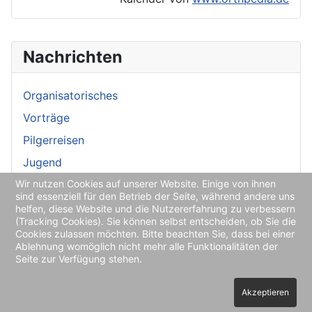
Nachrichten
Organisatorisches
Vorträge
Pilgerreisen
Jugend
Wir nutzen Cookies auf unserer Website. Einige von ihnen
Medien
sind essenziell für den Betrieb der Seite, während andere uns
helfen, diese Website und die Nutzererfahrung zu verbessern
(Tracking Cookies). Sie können selbst entscheiden, ob Sie die
Cookies zulassen möchten. Bitte beachten Sie, dass bei einer
Ablehnung womöglich nicht mehr alle Funktionalitäten der
Seite zur Verfügung stehen.
Datenschutzordnung und Impressum
Akzeptieren