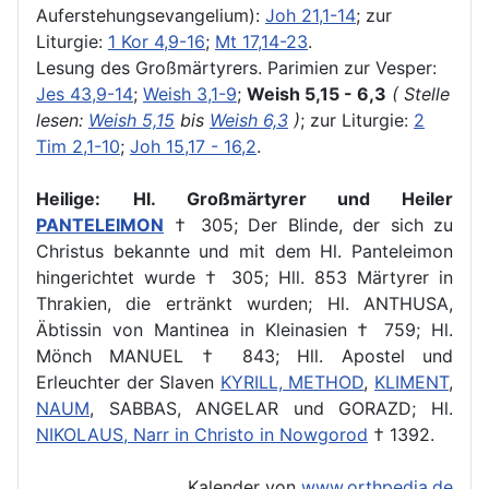
Auferstehungsevangelium):
Joh 21,1-14
; zur
Liturgie:
1 Kor 4,9-16
;
Mt 17,14-23
.
Lesung des Großmärtyrers.
Parimien zur Vesper:
Jes 43,9-14
;
Weish 3,1-9
;
Weish 5,15 - 6,3
( Stelle
lesen:
Weish 5,15
bis
Weish 6,3
)
; zur Liturgie:
2
Tim 2,1-10
;
Joh 15,17 - 16,2
.
Heilige:
Hl. Großmärtyrer und Heiler
PANTELEIMON
† 305; Der Blinde, der sich zu
Christus bekannte und mit dem Hl. Panteleimon
hingerichtet wurde † 305; Hll. 853 Märtyrer in
Thrakien, die ertränkt wurden; Hl. ANTHUSA,
Äbtissin von Mantinea in Kleinasien † 759; Hl.
Mönch MANUEL † 843; Hll. Apostel und
Erleuchter der Slaven
KYRILL, METHOD
,
KLIMENT
,
NAUM
, SABBAS, ANGELAR und GORAZD; Hl.
NIKOLAUS, Narr in Christo in Nowgorod
† 1392.
Kalender von
www.orthpedia.de