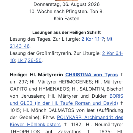
Donnerstag, 06. August 2026
10. Woche nach Pfingsten. Ton 8.
Kein Fasten
Lesungen aus der Heiligen Schrift
Lesung des Tages.
Zur Liturgie:
2 Kor 1,1-7
;
Mt
21,43-46
.
Lesung der Großmärtyrerin.
Zur Liturgie:
2 Kor 6,1-
10
;
Lk 7,36-50
.
Heilige:
Hl. Märtyrerin
CHRISTINA von Tyros
†
um 297; Hl. Märtyrer HERMOGENES; Hll. Märtyrer
CAPITO und HYMENAEOS; Hl. SALOMTIN, Bischof
von Jerusalem; Hll. Märtyrer und Dulder
BORIS
und GLEB (in der Hl. Taufe Roman und David)
†
1015; Hl. Mönch DALMATOS von Iset (Auffindung
der Gebeine); Ehrw.
POLYKARP, Archimandrit des
Kiever Höhlenklosters
† 1182; Hl. Neumärtyrer
THEOPHILOS auf Zakynthos † 1635; Hl.